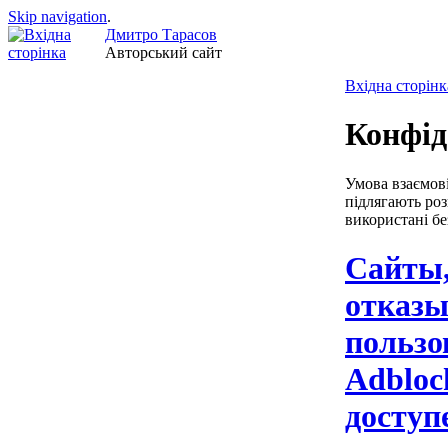
Skip navigation
.
Дмитро Тарасов
Авторський сайт
Вхідна сторінк
Конфід
Умова взаємові
підлягають ро
використані бе
Сайты
отказ
пользо
Adbloc
доступ