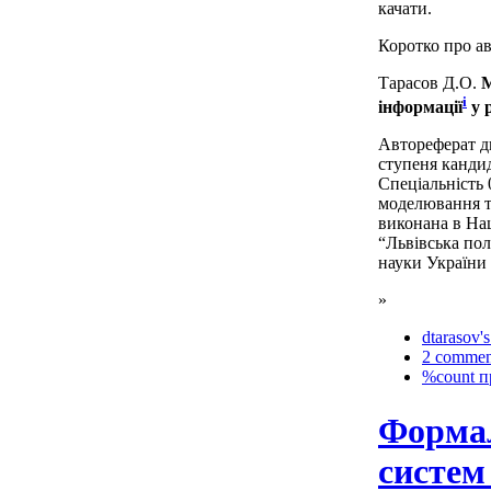
качати.
Коротко про а
Тарасов Д.О.
М
i
інформації
у 
Автореферат ди
ступеня кандид
Спеціальність 
моделювання т
виконана в На
“Львівська пол
науки України
»
dtarasov's
2 commen
%count п
Формал
систем