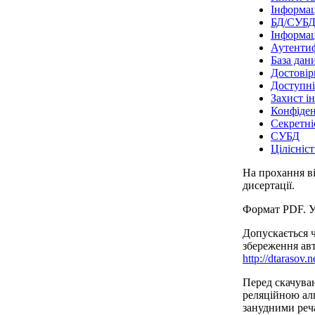
Інформац
БД/СУБ
Інформац
Аутентиф
База дан
Достовір
Доступні
Захист і
Конфіден
Секретні
СУБД
Цілісніст
На прохання ві
дисертації.
Формат PDF. У
Допускається 
збереження авт
http://dtarasov.n
Перед скачува
реляційною алг
занудними реч