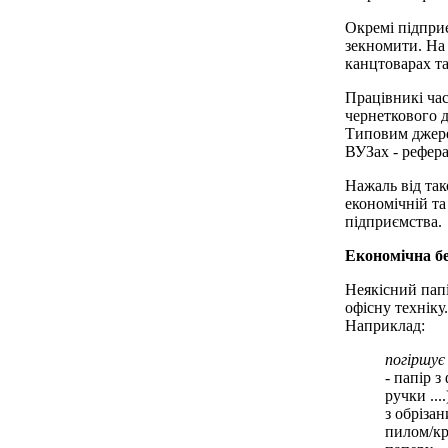
Окремі підпри
зекномити. На
канцтоварах та
Працівникі ча
чернеткового 
Типовим джере
ВУЗах - реферат
Нажаль від так
економічній та
підприємства.
Економічна б
Неякісний папі
офісну техніку.
Наприклад:
погіршує
- папір з
ручки ...
з обріза
пилом/к