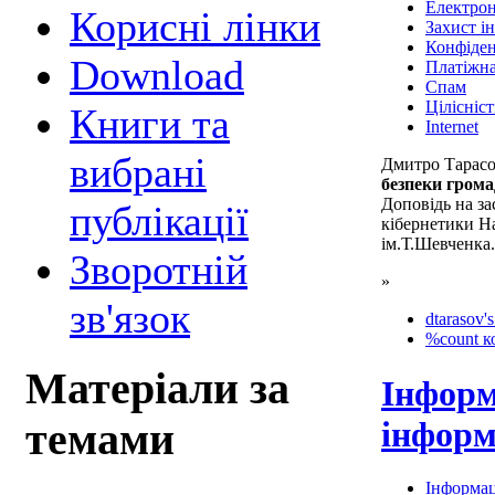
Електро
Корисні лінки
Захист і
Конфіден
Download
Платіжна
Спам
Цілісніст
Книги та
Internet
вибрані
Дмитро Тарас
безпеки гром
Доповідь на за
публікації
кібернетики Н
ім.Т.Шевченка.
Зворотній
»
зв'язок
dtarasov's
%count к
Матеріали за
Інформ
інформ
темами
Інформац