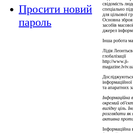
свідомість люд
Просити новий
спеціально під
для цільової г
пароль
Основна зброя 
засобів масово
джерел інформа
Інша робота ма
Лідія Леонтьєв
глобалізації
http://www.ji-
magazine.lviv.
Досліджуються
інформаційної 
та апаратних за
Інформаційна в
окремий об'єк
вигідну ціль. 
розглядати як 
активна проти
Інформаційна в