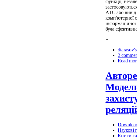
функції, незале
застосовуютьс
АТС або вивід 
комп'ютерної 
інформаційної 
була ефективно
»
dtarasov's
2 commen
Read mor
Авторе
Модел
захист
реляці
Downloa
Наукові п
Книги та