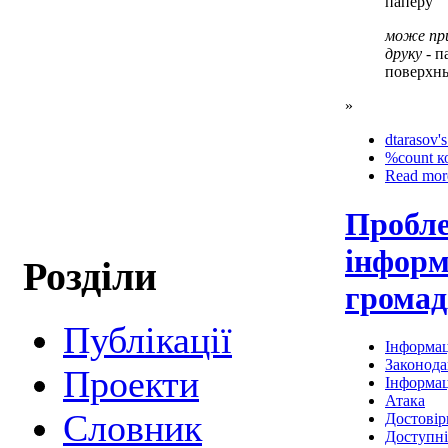
паперу
може при
друку
- п
поверхн
»
dtarasov's
%count к
Read mor
Пробл
інформ
Розділи
громад
Публікації
Інформац
Законода
Проекти
Інформац
Атака
Cловник
Достовір
Доступні