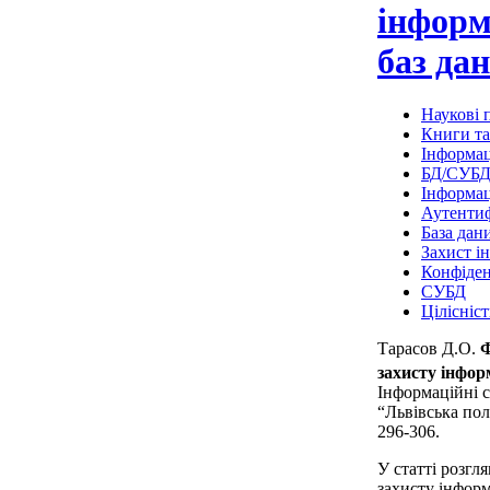
інформ
баз да
Наукові п
Книги та
Інформац
БД/СУБ
Інформац
Аутентиф
База дан
Захист і
Конфіден
СУБД
Цілісніст
Тарасов Д.О.
Ф
захисту інфор
Інформаційні 
“Львівська полі
296-306.
У статті розгл
захисту інформ