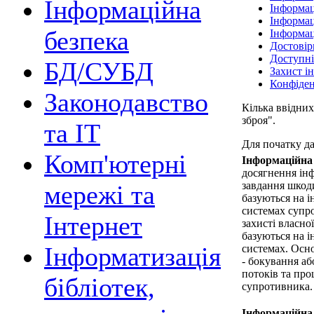
Інформаційна
Інформац
Інформац
безпека
Інформац
Достовір
Доступні
БД/СУБД
Захист і
Конфіден
Законодавство
Кілька ввідних
зброя".
та ІТ
Для початку д
Комп'ютерні
Інформаційна
досягнення ін
завдання шкод
мережі та
базуються на і
системах супр
Інтернет
захисті власно
базуються на і
Інформатизація
системах. Осн
- бокування а
потоків та пр
бібліотек,
супротивника.
Інформаційна