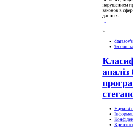
нарушением пр
законов в сфе
данных.
...
»
dtarasov's
%count к
Класиф
аналіз
програ
стеган
Наукові п
Інформац
Конфіден
Криптог