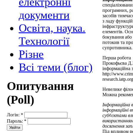
електронні
спеціалізовани
програмних, ра
документи
засобів тимча
з ладу функцій
Освіта, наука.
інфраструктури
елементів. Осн
бокування або
Технології
потокив та пр
супротивника.
Різне
Перша робота
Прокофьєва Д.
Всі теми (блог)
інформаційна 
http://www.crim
research.iatp.or
Опитування
Невелике філо
Можна рекомен
(Poll)
Інформаційна в
інформаційні 
Логін:
*
суб¢єктами вли
використанням 
Пароль:
*
досягнення зап
Під впливом р