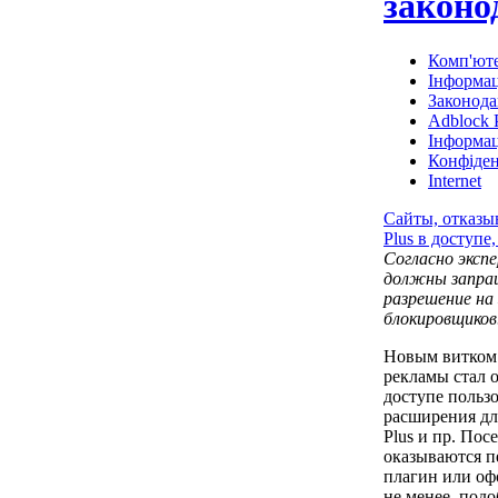
законо
Комп'юте
Інформац
Законода
Adblock 
Інформац
Конфіден
Internet
Сайты, отказы
Plus в доступе
Согласно эксп
должны запраш
разрешение на 
блокировщиков
Новым витком 
рекламы стал 
доступе польз
расширения для
Plus и пр. Пос
оказываются п
плагин или оф
не менее, подо