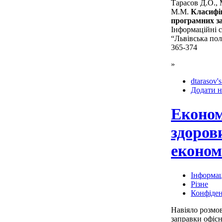
Тарасов Д.О.,
М.М.
Класифік
програмних за
Інформаційні 
“Львівська пол
365-374
»
dtarasov's
Додати н
Економ
здоров
економі
Інформац
Різне
Конфіден
Навіяло розмов
заправки офісн