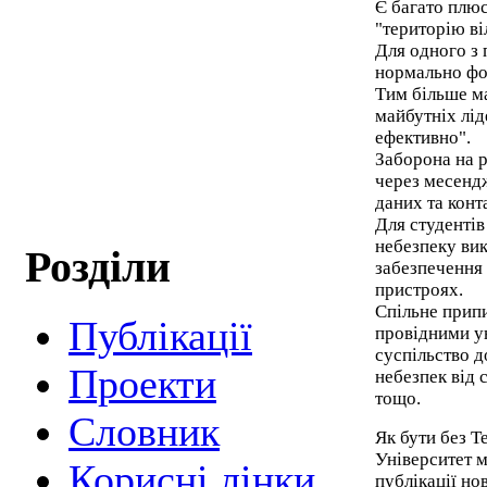
Є багато плюс
"територію ві
Для одного з 
нормально фор
Тим більше м
майбутніх лід
ефективно".
Заборона на 
через месенд
даних та конт
Для студентів
небезпеку вик
Розділи
забезпечення
пристроях.
Спільне прип
Публікації
провідними у
суспільство 
Проекти
небезпек від 
тощо.
Cловник
Як бути без T
Університет м
Корисні лінки
публікації но