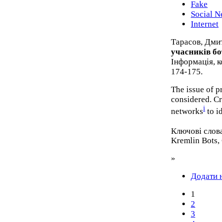
Fake
Social N
Internet
Тарасов, Дмит
учасників б
Інформація, к
174-175.
The issue of p
considered. Cr
i
networks
to i
Ключові слов
Kremlin Bots,
»
Додати 
1
2
3