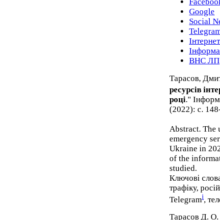
Faceboo
Google
Social N
Telegra
Інтернет
Інформа
ВНС ЛП
Тарасов, Дмит
ресурсів інт
році
." Інформ
(2022): с. 148
Abstract. The 
emergency serv
Ukraine in 202
of the informa
studied.
Ключові слова
трафіку, російс
i
Telegram
, тел
Тарасов Д. О.