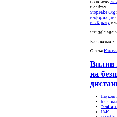
по поиску
лж
и сайтах.
StopFake.Org
информации
о
и в Крыму
в ч
Struggle agai
Есть возможн
Статья
Как ра
Вплив 
на без
дистан
Наукові 
Інформа
Освіта, 
LMS