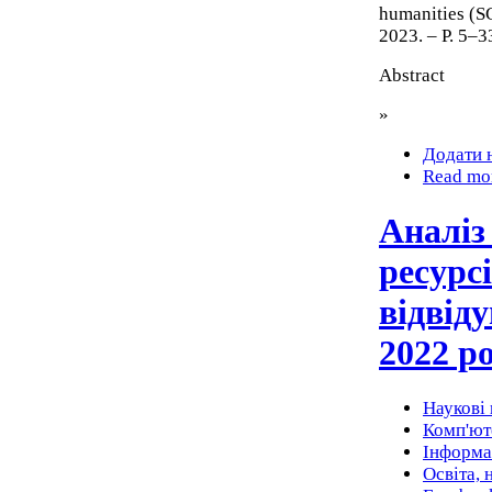
humanities (S
2023. – P. 5–3
Abstract
»
Додати 
Read mo
Аналіз
ресурс
відвід
2022 р
Наукові 
Комп'юте
Інформа
Освіта, 