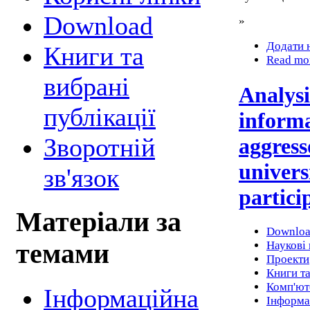
Download
»
Додати 
Книги та
Read mo
вибрані
Analysi
публікації
informa
Зворотній
aggress
univers
зв'язок
particip
Матеріали за
Downlo
Наукові 
темами
Проекти
Книги та
Комп'юте
Інформаційна
Інформа