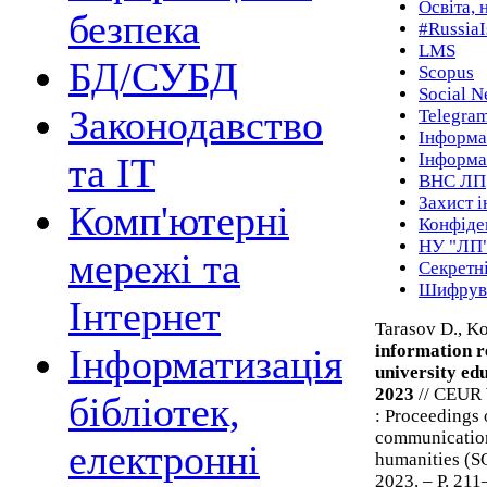
Освіта, 
безпека
#RussiaI
LMS
БД/СУБД
Scopus
Social N
Законодавство
Telegra
Інформа
Інформа
та ІТ
ВНС ЛП
Захист 
Комп'ютерні
Конфіде
НУ "ЛП
мережі та
Секретн
Шифрув
Інтернет
Tarasov D., 
information r
Інформатизація
university ed
2023
// CEUR 
бібліотек,
: Proceedings 
communication 
електронні
humanities (S
2023. – P. 211