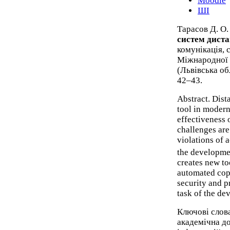
Moodle
ШІ
Тарасов Д. О
систем дист
комунікація, 
Міжнародної н
(Львівська об
42–43.
Abstract. Dis
tool in modern
effectiveness 
challenges are
violations of 
the developmen
creates new to
automated cop
security and p
task of the de
Ключові слов
академічна до