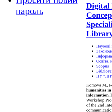
Digital
пароль
Concept
Special
Library
Наукові 
Законода
Інформат
Освіта, 
Scopus
Бібліоте
НУ "ЛП
Komova M., Pe
humanities in 
information, 
Workshop Proc
of the 2nd Int
communication 