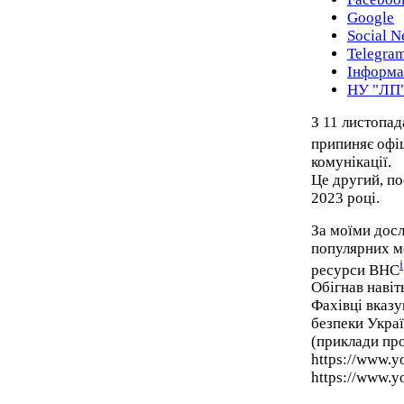
Google
Social N
Telegra
Інформа
НУ "ЛП
З 11 листопад
припиняє офі
комунікації.
Це другий, по
2023 році.
За моїми досл
популярних м
i
ресурси ВНС
Обігнав наві
Фахівці вказу
безпеки Украї
(приклади пр
https://www.
https://www.y