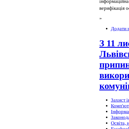
інформаційна 
верифікація о
»
Додати 
З 11 л
Львівс
припин
викори
комуні
Захист 
Комп'юте
Інформа
Законода
Освіта, 
Faceboo