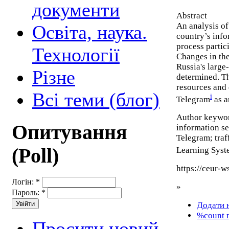
документи
Abstract
An analysis of 
Освіта, наука.
country’s info
process partic
Технології
Changes in the
Russia's large
Різне
determined. Th
resources and
Всі теми (блог)
i
Telegram
as a
Author keywo
Опитування
information se
Telegram; traff
(Poll)
Learning Sys
https://ceur-
Логін:
*
»
Пароль:
*
Додати 
%count 
Просити новий