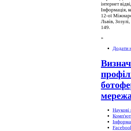
інтернет відв
Інформація, к
12-ої Міжнаро
Львів, Зозулі,
149.
»
Додати 
Визнач
профіл
ботофе
мереж
Наукові 
Комп'юте
Інформа
Faceboo