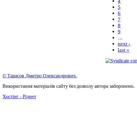
4
5
6
7
8
9
…
next ›
last »
© Тарасов Дмитро Олександрович.
Використання матеріалів сайту без дозволу автора заборонено.
Хостінг - Ріднет