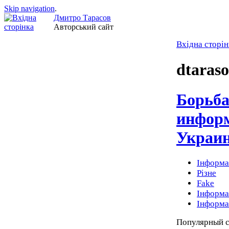
Skip navigation
.
Дмитро Тарасов
Авторський сайт
Вхідна сторін
dtaraso
Борьба
информ
Украине
Інформа
Різне
Fake
Інформа
Інформа
Популярный с