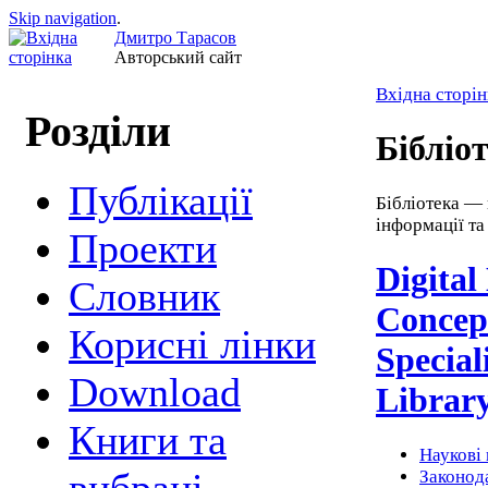
Skip navigation
.
Дмитро Тарасов
Авторський сайт
Вхідна сторін
Розділи
Бібліо
Публікації
Бібліотека — 
інформації та
Проекти
Digital
Cловник
Concept
Корисні лінки
Special
Download
Library
Книги та
Наукові 
Законода