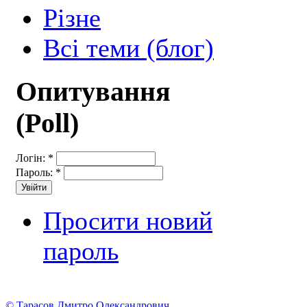
Різне
Всі теми (блог)
Опитування
(Poll)
Логін:
*
Пароль:
*
Просити новий
пароль
© Тарасов Дмитро Олександрович.