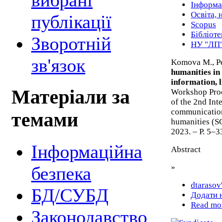
вибрані
Інформат
Освіта, 
публікації
Scopus
Бібліоте
Зворотній
НУ "ЛП
зв'язок
Komova M., Pe
humanities in 
information, 
Матеріали за
Workshop Proc
of the 2nd Int
communication 
темами
humanities (S
2023. – P. 5–3
Інформаційна
Abstract
»
безпека
dtarasov
БД/СУБД
Додати 
Read mo
Законодавство