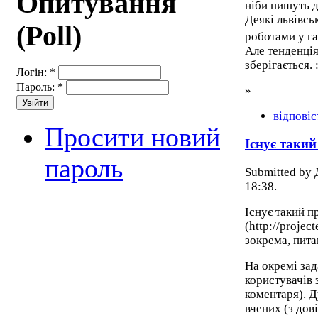
Опитування
ніби пишуть д
Деякі львівс
(Poll)
роботами у га
Але тенденція
зберігається. 
Логін:
*
Пароль:
*
»
відповіс
Просити новий
Існує такий
пароль
Submitted by 
18:38.
Існує такий п
(http://projec
зокрема, пита
На окремі зад
користувачів 
коментаря). Д
вчених (з дові