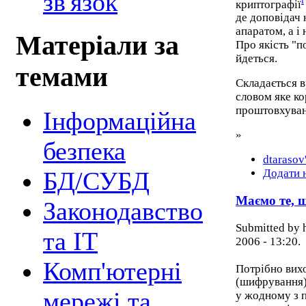
зв'язок
i
криптографії
де доповідач 
апаратом, а і
Матеріали за
Про якість "по
йдеться.
темами
Складається в
словом яке ко
проштовхуванн
Інформаційна
»
безпека
dtarasov
БД/СУБД
Додати 
Маємо те, 
Законодавство
Submitted by 
та ІТ
2006 - 13:20.
Комп'ютерні
Потрібно вихо
(шифрування)
мережі та
у жодному з п