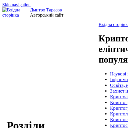
Skip navigation
.
Дмитро Тарасов
Авторський сайт
Вхідна сторінк
Крипто
еліпти
популя
Наукові 
Інформа
Освіта, 
Захист 
Криптоа
Криптог
Криптог
Криптол
Криптос
Розділи
Криптос