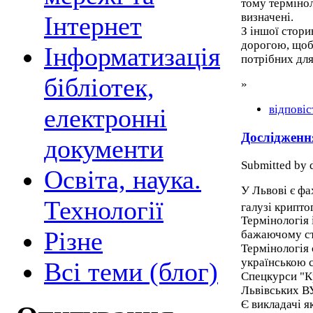
тому термінол
визначені.
Інтернет
З іншої стори
дорогою, щоб 
Інформатизація
потрібних для
бібліотек,
»
відповіс
електронні
Дослідженн
документи
Submitted by d
Освіта, наука.
У Львові є фа
Технології
галузі крипто
Термінологія 
Різне
бажаючому ст
Термінологія 
українською 
Всі теми (блог)
Спецкурси "К
Львівських В
Є викладачі я