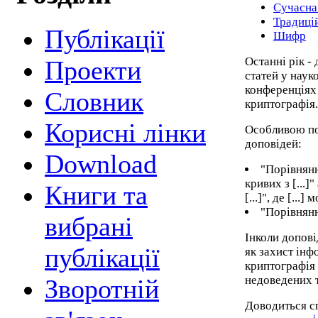
Сучасна
Традиці
Публікації
Шифр
Останні рік - 
Проекти
статей у наук
конференціях 
Cловник
криптографія.
Корисні лінки
Особливою по
доповідей:
Download
"Порівнянн
кривих з [...
Книги та
[...]", де [...
"Порівнянн
вибрані
Інколи допові
публікації
як захист інфо
криптографія
недоведених 
Зворотній
Доводиться сп