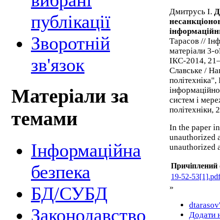
вибрані
Дмитрусь І.
Д
публікації
несанкціонов
інформаційн
Зворотній
Тарасов // Ін
матеріали 3-о
зв'язок
ІКС-2014, 21–
Славське / На
політехніка",
інформаційно
Матеріали за
систем і мере
політехніки, 2
темами
In the paper i
unauthorized a
Інформаційна
unauthorized 
безпека
Причіплений
19-52-53[1].pd
»
БД/СУБД
dtarasov
Законодавство
Додати 