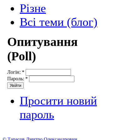
Різне
Всі теми (блог)
Опитування
(Poll)
Логін:
*
Пароль:
*
Просити новий
пароль
© Тарасов Дмитро Олександрович.