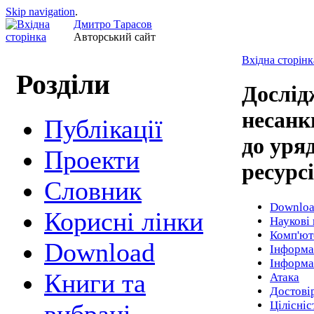
Skip navigation
.
Дмитро Тарасов
Авторський сайт
Вхідна сторінк
Розділи
Дослід
несанк
Публікації
до уря
Проекти
ресурс
Cловник
Downlo
Корисні лінки
Наукові 
Комп'юте
Download
Інформа
Інформа
Книги та
Атака
Достові
Цілісніс